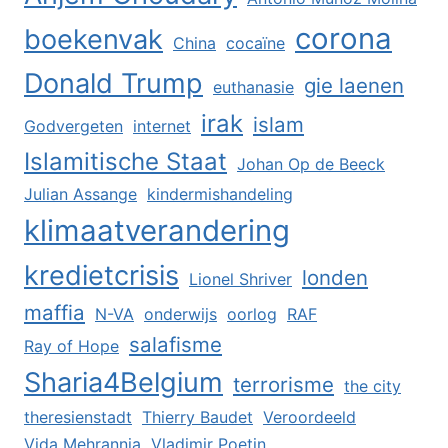
corona
boekenvak
China
cocaïne
Donald Trump
gie laenen
euthanasie
irak
islam
Godvergeten
internet
Islamitische Staat
Johan Op de Beeck
Julian Assange
kindermishandeling
klimaatverandering
kredietcrisis
londen
Lionel Shriver
maffia
N-VA
onderwijs
oorlog
RAF
salafisme
Ray of Hope
Sharia4Belgium
terrorisme
the city
theresienstadt
Thierry Baudet
Veroordeeld
Vida Mehrannia
Vladimir Poetin