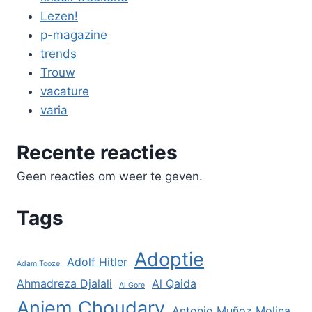
Lezen!
p-magazine
trends
Trouw
vacature
varia
Recente reacties
Geen reacties om weer te geven.
Tags
Adoptie
Adolf Hitler
Adam Tooze
Ahmadreza Djalali
Al Qaida
Al Gore
Anjem Choudary
Antonio Muñoz Molina