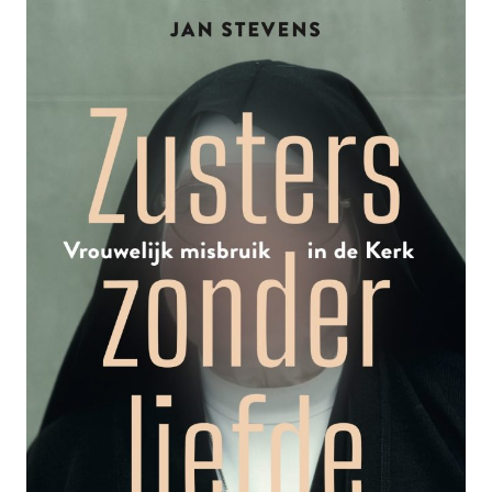
DE
ANGST’