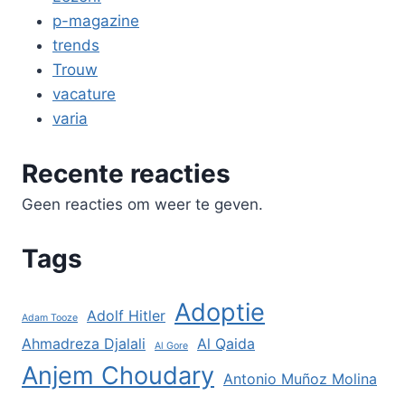
p-magazine
trends
Trouw
vacature
varia
Recente reacties
Geen reacties om weer te geven.
Tags
Adoptie
Adolf Hitler
Adam Tooze
Ahmadreza Djalali
Al Qaida
Al Gore
Anjem Choudary
Antonio Muñoz Molina