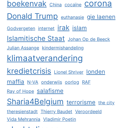
corona
boekenvak
China
cocaïne
Donald Trump
gie laenen
euthanasie
irak
islam
Godvergeten
internet
Islamitische Staat
Johan Op de Beeck
Julian Assange
kindermishandeling
klimaatverandering
kredietcrisis
londen
Lionel Shriver
maffia
N-VA
onderwijs
oorlog
RAF
salafisme
Ray of Hope
Sharia4Belgium
terrorisme
the city
theresienstadt
Thierry Baudet
Veroordeeld
Vida Mehrannia
Vladimir Poetin