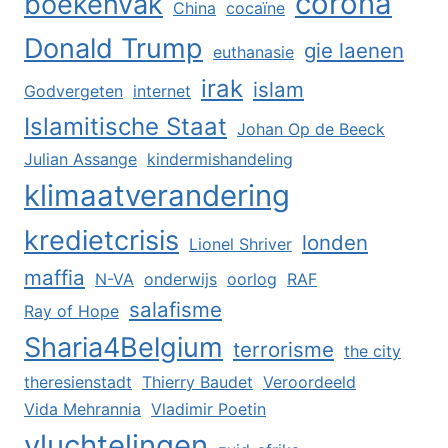
corona
boekenvak
China
cocaïne
Donald Trump
gie laenen
euthanasie
irak
islam
Godvergeten
internet
Islamitische Staat
Johan Op de Beeck
Julian Assange
kindermishandeling
klimaatverandering
kredietcrisis
londen
Lionel Shriver
maffia
N-VA
onderwijs
oorlog
RAF
salafisme
Ray of Hope
Sharia4Belgium
terrorisme
the city
theresienstadt
Thierry Baudet
Veroordeeld
Vida Mehrannia
Vladimir Poetin
vluchtelingen