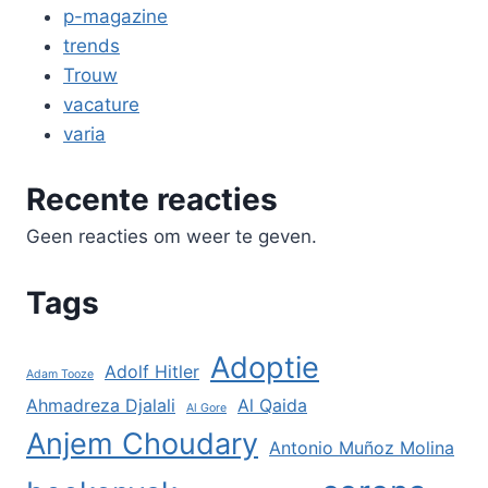
p-magazine
trends
Trouw
vacature
varia
Recente reacties
Geen reacties om weer te geven.
Tags
Adoptie
Adolf Hitler
Adam Tooze
Ahmadreza Djalali
Al Qaida
Al Gore
Anjem Choudary
Antonio Muñoz Molina