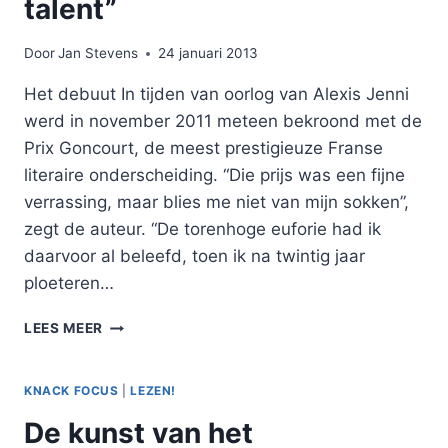
talent”
Door
Jan Stevens
24 januari 2013
Het debuut In tijden van oorlog van Alexis Jenni
werd in november 2011 meteen bekroond met de
Prix Goncourt, de meest prestigieuze Franse
literaire onderscheiding. “Die prijs was een fijne
verrassing, maar blies me niet van mijn sokken”,
zegt de auteur. “De torenhoge euforie had ik
daarvoor al beleefd, toen ik na twintig jaar
ploeteren…
“MISSCHIEN
LEES MEER
HEB
IK
GEEN
KNACK FOCUS
|
LEZEN!
TALENT”
De kunst van het