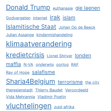
Donald Trump
gie laenen
euthanasie
irak
islam
Godvergeten
internet
Islamitische Staat
Johan Op de Beeck
Julian Assange
kindermishandeling
klimaatverandering
kredietcrisis
londen
Lionel Shriver
maffia
N-VA
onderwijs
oorlog
RAF
salafisme
Ray of Hope
Sharia4Belgium
terrorisme
the city
theresienstadt
Thierry Baudet
Veroordeeld
Vida Mehrannia
Vladimir Poetin
vluchtelingen
zuid-afrika