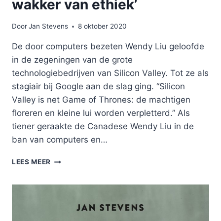
wakker van ethiek’
Door
Jan Stevens
8 oktober 2020
De door computers bezeten Wendy Liu geloofde
in de zegeningen van de grote
technologiebedrijven van Silicon Valley. Tot ze als
stagiair bij Google aan de slag ging. “Silicon
Valley is net Game of Thrones: de machtigen
floreren en kleine lui worden verpletterd.” Als
tiener geraakte de Canadese Wendy Liu in de
ban van computers en…
‘IN
LEES MEER
SILICON
VALLEY
LIGT
NIEMAND
WAKKER