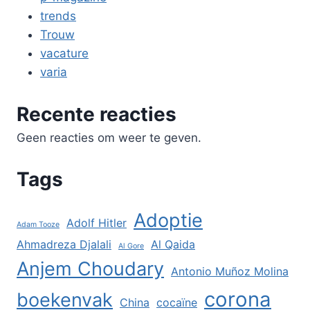
trends
Trouw
vacature
varia
Recente reacties
Geen reacties om weer te geven.
Tags
Adoptie
Adolf Hitler
Adam Tooze
Ahmadreza Djalali
Al Qaida
Al Gore
Anjem Choudary
Antonio Muñoz Molina
corona
boekenvak
China
cocaïne