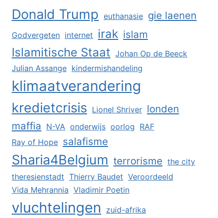
Donald Trump
gie laenen
euthanasie
irak
islam
Godvergeten
internet
Islamitische Staat
Johan Op de Beeck
Julian Assange
kindermishandeling
klimaatverandering
kredietcrisis
londen
Lionel Shriver
maffia
N-VA
onderwijs
oorlog
RAF
salafisme
Ray of Hope
Sharia4Belgium
terrorisme
the city
theresienstadt
Thierry Baudet
Veroordeeld
Vida Mehrannia
Vladimir Poetin
vluchtelingen
zuid-afrika