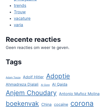
trends
Trouw
vacature
varia
Recente reacties
Geen reacties om weer te geven.
Tags
Adoptie
Adolf Hitler
Adam Tooze
Ahmadreza Djalali
Al Qaida
Al Gore
Anjem Choudary
Antonio Muñoz Molina
corona
boekenvak
China
cocaïne